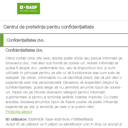
search
menu
Centrul de preferințe pentru confidențialitate
Confidențialitatea dvs.
Confidențialitatea dvs.
Când vizitați orice site web, acesta poate stoca sau prelua informații pe
browserul dvs., mai ales sub formă de cookie-uri. Aceste informații ar
putea fi despre dvs., preferințele dvs. sau la dispozitivul dvs. și sunt
utilizate în principal pentru ca site-ul să funcționeze așa cum este de
așteptat. De obicei, informațiile nu vă identifică direct, dar vă pot oferi o
experiență web mai personalizată. Deoarece vă respectăm dreptul la
confidențialitate, puteți alege să nu permiteți anumite tipuri de cookie-
uri. Faceți clic pe titlurile diverselor categorii pentru informații
suplimentare și pentru a schimba setările noastre implicite. Cu toate
acestea, blocarea anumitor tipuri de fișiere cookie vă poate influența
experiența pe site și serviciile pe care vi le putem oferi.
Protecția datelor
ID utilizator:
f0d94509-7ab4-4bdf-9c4c-f1988e9f9a5b
Acest ID de utilizator va fi utilizat ca identificator unic în timp ce stocați și