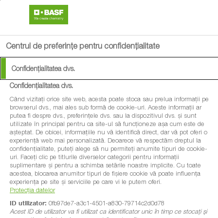
search
menu
Centrul de preferințe pentru confidențialitate
Confidențialitatea dvs.
Confidențialitatea dvs.
Când vizitați orice site web, acesta poate stoca sau prelua informații pe
browserul dvs., mai ales sub formă de cookie-uri. Aceste informații ar
putea fi despre dvs., preferințele dvs. sau la dispozitivul dvs. și sunt
utilizate în principal pentru ca site-ul să funcționeze așa cum este de
așteptat. De obicei, informațiile nu vă identifică direct, dar vă pot oferi o
experiență web mai personalizată. Deoarece vă respectăm dreptul la
confidențialitate, puteți alege să nu permiteți anumite tipuri de cookie-
uri. Faceți clic pe titlurile diverselor categorii pentru informații
suplimentare și pentru a schimba setările noastre implicite. Cu toate
acestea, blocarea anumitor tipuri de fișiere cookie vă poate influența
experiența pe site și serviciile pe care vi le putem oferi.
Protecția datelor
ID utilizator:
0fb97de7-a3c1-4501-a830-79714c2d0d78
Acest ID de utilizator va fi utilizat ca identificator unic în timp ce stocați și