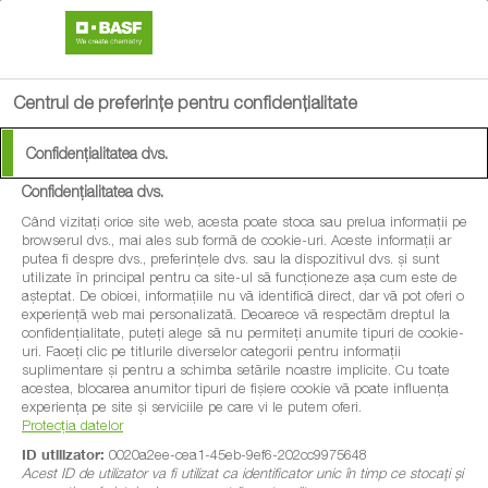
search
menu
Centrul de preferințe pentru confidențialitate
Confidențialitatea dvs.
Confidențialitatea dvs.
Când vizitați orice site web, acesta poate stoca sau prelua informații pe
browserul dvs., mai ales sub formă de cookie-uri. Aceste informații ar
putea fi despre dvs., preferințele dvs. sau la dispozitivul dvs. și sunt
utilizate în principal pentru ca site-ul să funcționeze așa cum este de
așteptat. De obicei, informațiile nu vă identifică direct, dar vă pot oferi o
experiență web mai personalizată. Deoarece vă respectăm dreptul la
confidențialitate, puteți alege să nu permiteți anumite tipuri de cookie-
uri. Faceți clic pe titlurile diverselor categorii pentru informații
suplimentare și pentru a schimba setările noastre implicite. Cu toate
acestea, blocarea anumitor tipuri de fișiere cookie vă poate influența
experiența pe site și serviciile pe care vi le putem oferi.
Protecția datelor
ID utilizator:
0020a2ee-cea1-45eb-9ef6-202cc9975648
Acest ID de utilizator va fi utilizat ca identificator unic în timp ce stocați și