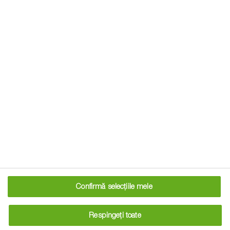
Grupele FAO în România
Una dintre cele mai comune întrebări ale fermierilor care își
Confirmă selecțiile mele
doresc să cultive porumb este „Ce înseamnă FAO la
porumb?”. Iată care este răspunsul: Grupele FAO sunt
Respingeți toate
sisteme empirice de evaluare a maturității porumbului care