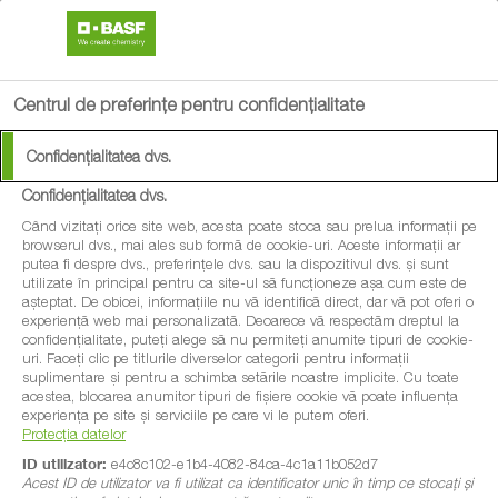
search
menu
Centrul de preferințe pentru confidențialitate
Confidențialitatea dvs.
Confidențialitatea dvs.
Când vizitați orice site web, acesta poate stoca sau prelua informații pe
browserul dvs., mai ales sub formă de cookie-uri. Aceste informații ar
putea fi despre dvs., preferințele dvs. sau la dispozitivul dvs. și sunt
utilizate în principal pentru ca site-ul să funcționeze așa cum este de
așteptat. De obicei, informațiile nu vă identifică direct, dar vă pot oferi o
experiență web mai personalizată. Deoarece vă respectăm dreptul la
confidențialitate, puteți alege să nu permiteți anumite tipuri de cookie-
uri. Faceți clic pe titlurile diverselor categorii pentru informații
suplimentare și pentru a schimba setările noastre implicite. Cu toate
acestea, blocarea anumitor tipuri de fișiere cookie vă poate influența
experiența pe site și serviciile pe care vi le putem oferi.
Protecția datelor
ID utilizator:
e4c8c102-e1b4-4082-84ca-4c1a11b052d7
Acest ID de utilizator va fi utilizat ca identificator unic în timp ce stocați și