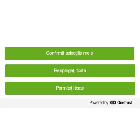
Listă articole
Gestionarea apei în agricultură: între provocările
secetei și soluțiile sustenabile
Povestea Strunga: agricultură integrată și viziune pe
Confirmă selecțiile mele
termen lung
Drumul de la câmp la raft: cea mai mare provocare a
Respingeți toate
fermierilor români
Investițiile în sistemul agroalimentar: între necesitate și
Permiteți toate
curaj
Horticultura într-un climat în schimbare în episodul 13
al podcastului Câmp Deschis
Creditele de carbon sunt un nou „trend” sau viitoarea
regulă în ferme?
Creșterea importanței învățământului liceal agricol,